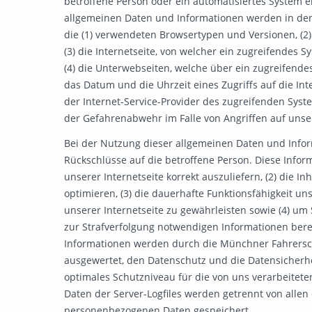
betroffene Person oder ein automatisiertes System 
allgemeinen Daten und Informationen werden in den 
die (1) verwendeten Browsertypen und Versionen, (2
(3) die Internetseite, von welcher ein zugreifendes S
(4) die Unterwebseiten, welche über ein zugreifende
das Datum und die Uhrzeit eines Zugriffs auf die Inter
der Internet-Service-Provider des zugreifenden Syst
der Gefahrenabwehr im Falle von Angriffen auf uns
Bei der Nutzung dieser allgemeinen Daten und Info
Rückschlüsse auf die betroffene Person. Diese Infor
unserer Internetseite korrekt auszuliefern, (2) die I
optimieren, (3) die dauerhafte Funktionsfähigkeit u
unserer Internetseite zu gewährleisten sowie (4) um
zur Strafverfolgung notwendigen Informationen ber
Informationen werden durch die Münchner Fahrerschm
ausgewertet, den Datenschutz und die Datensicherh
optimales Schutzniveau für die von uns verarbeite
Daten der Server-Logfiles werden getrennt von alle
personenbezogenen Daten gespeichert.