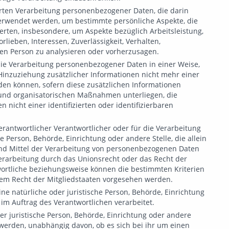
sierten Verarbeitung personenbezogener Daten, die darin
erwendet werden, um bestimmte persönliche Aspekte, die
erten, insbesondere, um Aspekte bezüglich Arbeitsleistung,
rlieben, Interessen, Zuverlässigkeit, Verhalten,
hen Person zu analysieren oder vorherzusagen.
e Verarbeitung personenbezogener Daten in einer Weise,
inzuziehung zusätzlicher Informationen nicht mehr einer
den können, sofern diese zusätzlichen Informationen
und organisatorischen Maßnahmen unterliegen, die
nicht einer identifizierten oder identifizierbaren
rantwortlicher Verantwortlicher oder für die Verarbeitung
he Person, Behörde, Einrichtung oder andere Stelle, die allein
nd Mittel der Verarbeitung von personenbezogenen Daten
Verarbeitung durch das Unionsrecht oder das Recht der
wortliche beziehungsweise können die bestimmten Kriterien
m Recht der Mitgliedstaaten vorgesehen werden.
ine natürliche oder juristische Person, Behörde, Einrichtung
im Auftrag des Verantwortlichen verarbeitet.
r juristische Person, Behörde, Einrichtung oder andere
werden, unabhängig davon, ob es sich bei ihr um einen