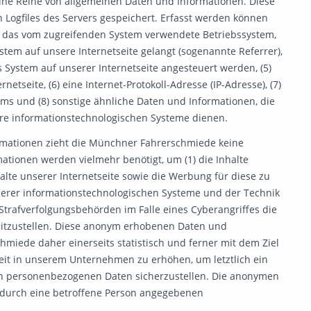
eine Reihe von allgemeinen Daten und Informationen. Diese
Logfiles des Servers gespeichert. Erfasst werden können
) das vom zugreifenden System verwendete Betriebssystem,
ystem auf unsere Internetseite gelangt (sogenannte Referrer),
s System auf unserer Internetseite angesteuert werden, (5)
netseite, (6) eine Internet-Protokoll-Adresse (IP-Adresse), (7)
ems und (8) sonstige ähnliche Daten und Informationen, die
ere informationstechnologischen Systeme dienen.
rmationen zieht die Münchner Fahrerschmiede keine
mationen werden vielmehr benötigt, um (1) die Inhalte
nhalte unserer Internetseite sowie die Werbung für diese zu
nserer informationstechnologischen Systeme und der Technik
 Strafverfolgungsbehörden im Falle eines Cyberangriffes die
eitzustellen. Diese anonym erhobenen Daten und
iede daher einerseits statistisch und ferner mit dem Ziel
eit in unserem Unternehmen zu erhöhen, um letztlich ein
ten personenbezogenen Daten sicherzustellen. Die anonymen
n durch eine betroffene Person angegebenen